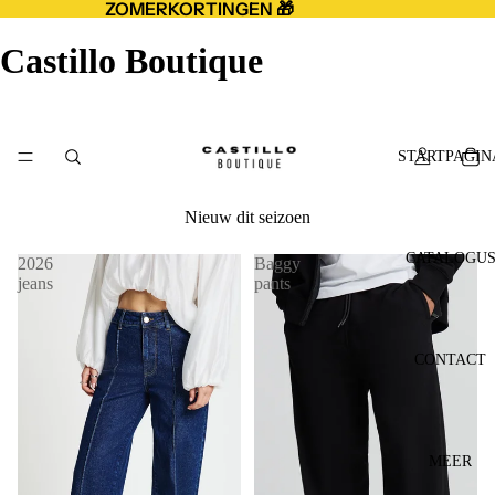
ZOMERKORTINGEN 🎁
Castillo Boutique
STARTPAGIN
Nieuw dit seizoen
CATALOGU
2026
Baggy
jeans
pants
CONTACT
MEER